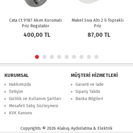
alı
Makel Sıva Altı 2 li Topraklı
Makel Topraklı Uzatma
Priz
Kablosu 3 Metre
87,00 TL
280,00 TL
KURUMSAL
MÜŞTERİ HİZMETLERİ
Hakkımızda
Garanti ve İade
İletişim
Sipariş Takibi
Gizlilik ve Kullanım Şartları
Banka Bilgileri
Mesafeli Satış Sözleşmesi
KVK Kanunu
Copyrights © 2026 Alakuş Aydınlatma & Elektrik