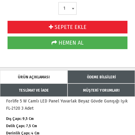
SEPETE EKLE
HEMEN AL
ÜRÜN AÇIKLAMASI
ÖDEME BİLGİLERİ
TESLİMAT VE İADE
MÜŞTERİ YORUMLARI
Forlife 5 W Camlı LED Panel Yuvarlak Beyaz Gövde Gunışığı Işık
FL-2120 3 Adet
Dış Çapı; 9,5 Cm
Delik Çapı; 7,5 Cm
Derinlik Çapı; 4 Cm