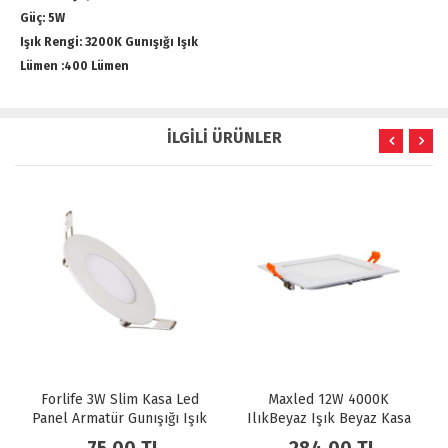
Güç: 5W
Işık Rengi: 3200K Gunışığı Işık
Lümen :400 Lümen
İLGİLİ ÜRÜNLER
Forlife 3W Slim Kasa Led
Maxled 12W 4000K
Panel Armatür Gunışığı Işık
IlıkBeyaz Işık Beyaz Kasa
FL-2038-G
Sıva Altı Kare LED Spot MX-