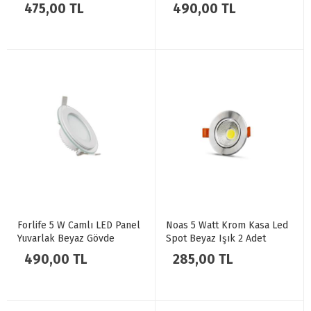
Işık FL-2123 3 Adet
Işık FL-2120 3 Adet
475,00 TL
490,00 TL
Forlife 5 W Camlı LED Panel
Noas 5 Watt Krom Kasa Led
Yuvarlak Beyaz Gövde
Spot Beyaz Işık 2 Adet
Gunışığı Işık FL-2120 3 Adet
Mercan YL28-0502
490,00 TL
285,00 TL