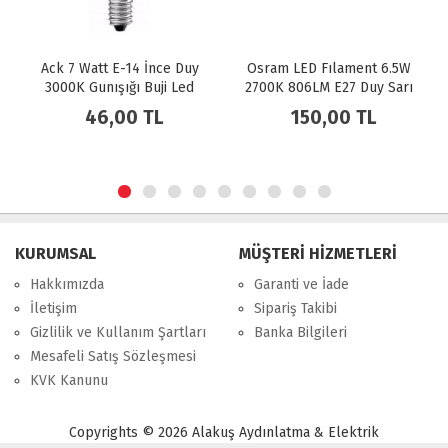
Ack 7 Watt E-14 İnce Duy
Osram LED Fılament 6.5W
3000K Gunışığı Buji Led
2700K 806LM E27 Duy Sarı
Ampul
Işık Ampul Dim Edilebilir /
46,00 TL
150,00 TL
4099854394294
KURUMSAL
MÜŞTERİ HİZMETLERİ
Hakkımızda
Garanti ve İade
İletişim
Sipariş Takibi
Gizlilik ve Kullanım Şartları
Banka Bilgileri
Mesafeli Satış Sözleşmesi
KVK Kanunu
Copyrights © 2026 Alakuş Aydınlatma & Elektrik