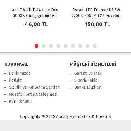
-14 İnce Duy
Osram LED Fılament 6.5W
Noas 12W Smd Le
ığı Buji Led
2700K 806LM E27 Duy Sarı
E27 Duy 1080 LM B
pul
Işık Ampul Dim Edilebilir /
00 TL
150,00 TL
40,00 
4099854394294
KURUMSAL
MÜŞTERİ HİZMETLERİ
Hakkımızda
Garanti ve İade
İletişim
Sipariş Takibi
Gizlilik ve Kullanım Şartları
Banka Bilgileri
Mesafeli Satış Sözleşmesi
KVK Kanunu
Copyrights © 2026 Alakuş Aydınlatma & Elektrik