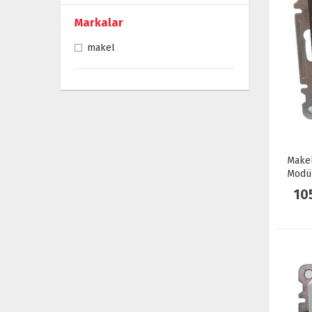
Markalar
makel
Makel
Modü
10