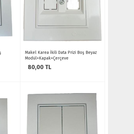
ş
Makel Karea İkili Data Prizi Boş Beyaz
Modül+Kapak+Çerçeve
80,00 TL