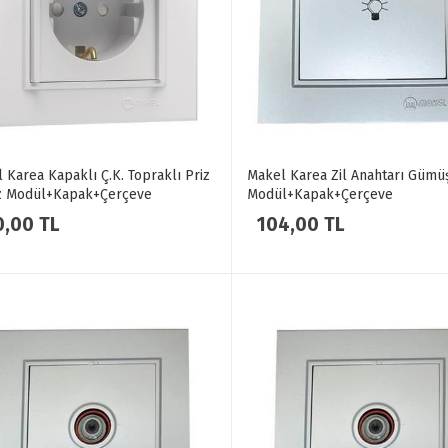
 Karea Kapaklı Ç.K. Topraklı Priz
Makel Karea Zil Anahtarı Gümü
z Modül+Kapak+Çerçeve
Modül+Kapak+Çerçeve
0,00 TL
104,00 TL