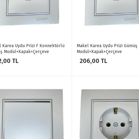
 Karea Uydu Prizi F Konnektörlü
Makel Karea Uydu Prizi Gümüş
ş Modül+Kapak+Çerçeve
Modül+Kapak+Çerçeve
2,00 TL
206,00 TL