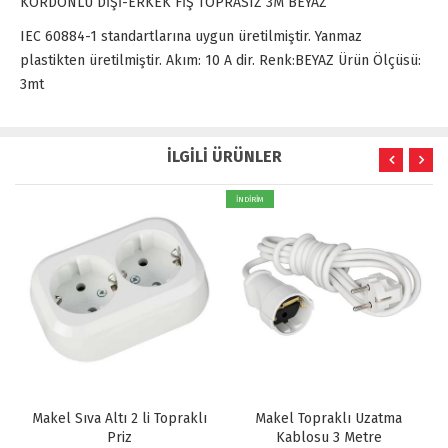
KORDONLU DİŞİ-ERKEK FİŞ TOPRASIZ 3M BEYAZ
IEC 60884-1 standartlarına uygun üretilmiştir. Yanmaz
plastikten üretilmiştir. Akım: 10 A dir. Renk:BEYAZ Ürün Ölçüsü:
3mt
İLGİLİ ÜRÜNLER
İNDİRİM
Makel Sıva Altı 2 li Topraklı
Makel Topraklı Uzatma
Priz
Kablosu 3 Metre