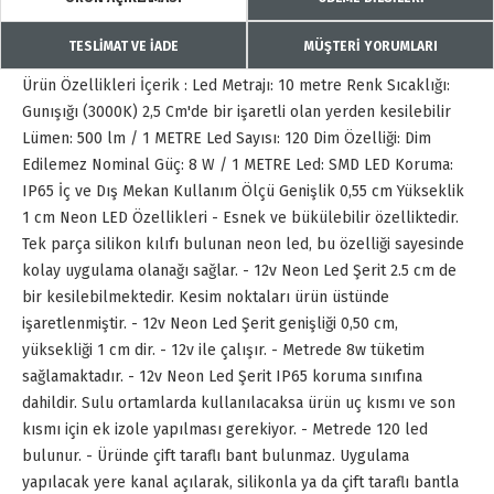
TESLİMAT VE İADE
MÜŞTERİ YORUMLARI
Ürün Özellikleri İçerik : Led Metrajı: 10 metre Renk Sıcaklığı:
Gunışığı (3000K) 2,5 Cm'de bir işaretli olan yerden kesilebilir
Lümen: 500 lm / 1 METRE Led Sayısı: 120 Dim Özelliği: Dim
Edilemez Nominal Güç: 8 W / 1 METRE Led: SMD LED Koruma:
IP65 İç ve Dış Mekan Kullanım Ölçü Genişlik 0,55 cm Yükseklik
1 cm Neon LED Özellikleri - Esnek ve bükülebilir özelliktedir.
Tek parça silikon kılıfı bulunan neon led, bu özelliği sayesinde
kolay uygulama olanağı sağlar. - 12v Neon Led Şerit 2.5 cm de
bir kesilebilmektedir. Kesim noktaları ürün üstünde
işaretlenmiştir. - 12v Neon Led Şerit genişliği 0,50 cm,
yüksekliği 1 cm dir. - 12v ile çalışır. - Metrede 8w tüketim
sağlamaktadır. - 12v Neon Led Şerit IP65 koruma sınıfına
dahildir. Sulu ortamlarda kullanılacaksa ürün uç kısmı ve son
kısmı için ek izole yapılması gerekiyor. - Metrede 120 led
bulunur. - Üründe çift taraflı bant bulunmaz. Uygulama
yapılacak yere kanal açılarak, silikonla ya da çift taraflı bantla