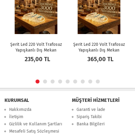
t Trafosuz
Şerit Led 220 Volt Trafosuz
Lamptime Şerit Led Üç
ş Mekan
Yapışkanlı Dış Mekan
İç Mekan Yeşil 11300
 + 3 Metre
Günışığı Işık Fiş + 5 Metre
Metre)
 TL
365,00 TL
116,00 TL
6
CT-4476
KURUMSAL
MÜŞTERİ HİZMETLERİ
Hakkımızda
Garanti ve İade
İletişim
Sipariş Takibi
Gizlilik ve Kullanım Şartları
Banka Bilgileri
Mesafeli Satış Sözleşmesi