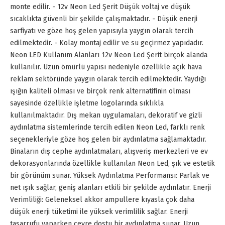
monte edilir. - 12v Neon Led Şerit Düşük voltaj ve düşük
sıcaklıkta güvenli bir şekilde çalışmaktadır. - Düşük enerji
sarfiyatı ve göze hoş gelen yapısıyla yaygın olarak tercih
edilmektedir. - Kolay montaj edilir ve su geçirmez yapıdadır.
Neon LED Kullanım Alanları 12v Neon Led Şerit birçok alanda
kullanılır. Uzun ömürlü yapısı nedeniyle özellikle açık hava
reklam sektöründe yaygın olarak tercih edilmektedir. Yaydığı
ışığın kaliteli olması ve birçok renk alternatifinin olması
sayesinde özellikle işletme logolarında sıklıkla
kullanılmaktadır. Dış mekan uygulamaları, dekoratif ve gizli
aydınlatma sistemlerinde tercih edilen Neon Led, farklı renk
seçenekleriyle göze hoş gelen bir aydınlatma sağlamaktadır.
Binaların dış cephe aydınlatmaları, alışveriş merkezleri ve ev
dekorasyonlarında özellikle kullanılan Neon Led, şık ve estetik
bir görünüm sunar. Yüksek Aydınlatma Performansı: Parlak ve
net ışık sağlar, geniş alanları etkili bir şekilde aydınlatır. Enerji
Verimliliği: Geleneksel akkor ampullere kıyasla çok daha
düşük enerji tüketimi ile yüksek verimlilik sağlar. Enerji
tasarrufu yaparken çevre dostu bir aydınlatma sunar. Uzun