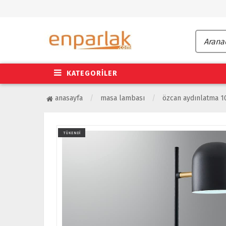
KATEGORİLER
anasayfa
masa lambası
özcan aydınlatma 1
TÜKENDİ