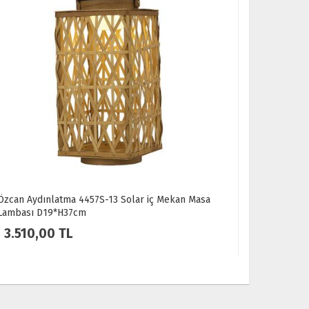
an Aydınlatma 4457S-13 Solar iç Mekan Masa
Özcan Aydınla
bası D19*H37cm
Lambası D28
.510,00 TL
4.590,00