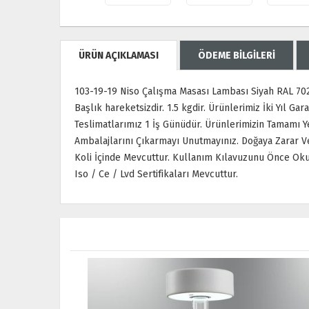
ÜRÜN AÇIKLAMASI
ÖDEME BİLGİLERİ
103-19-19 Niso Çalışma Masası Lambası Siyah RAL 7021 
Başlık hareketsizdir. 1.5 kgdir. Ürünlerimiz İki Yıl Ga
Teslimatlarımız 1 İş Günüdür. Ürünlerimizin Tamamı Y
Ambalajlarını Çıkarmayı Unutmayınız. Doğaya Zarar 
Koli İçinde Mevcuttur. Kullanım Kılavuzunu Önce Oku
Iso / Ce / Lvd Sertifikaları Mevcuttur.