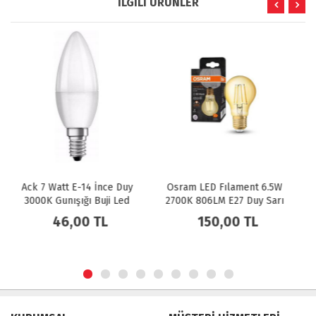
İLGİLİ ÜRÜNLER
y
Osram LED Fılament 6.5W
Noas 12W Smd Led Ampül
d
2700K 806LM E27 Duy Sarı
E27 Duy 1080 LM Beyaz Işık
Işık Ampul Dim Edilebilir /
150,00 TL
40,00 TL
4099854394294