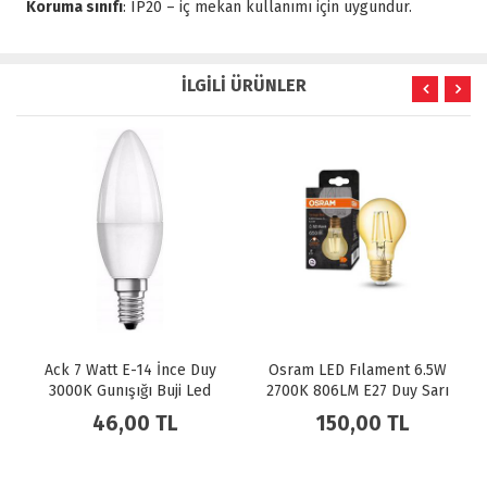
Koruma sınıfı
: IP20 – iç mekan kullanımı için uygundur.
İLGİLİ ÜRÜNLER
Osram LED Fılament 6.5W
Noas 12W Smd Led Ampül
2700K 806LM E27 Duy Sarı
E27 Duy 1080 LM Beyaz Işık
Işık Ampul Dim Edilebilir /
150,00 TL
40,00 TL
4099854394294