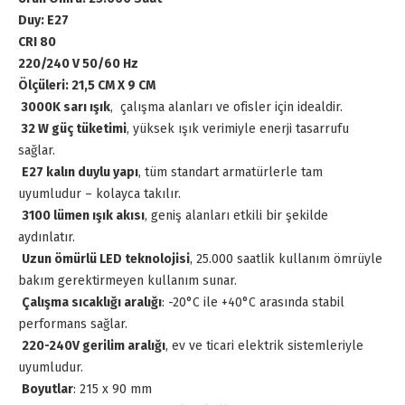
Duy: E27
CRI 80
220/240 V 50/60 Hz
Ölçüleri: 21,5 CM X 9 CM
30
00K sarı ışık
, çalışma alanları ve ofisler için idealdir.
32
W güç tüketimi
, yüksek ışık verimiyle enerji tasarrufu
sağlar.
E27 kalın duylu yapı
, tüm standart armatürlerle tam
uyumludur – kolayca takılır.
3100 lümen ışık akısı
, geniş alanları etkili bir şekilde
aydınlatır.
Uzun ömürlü LED teknolojisi
, 25.000 saatlik kullanım ömrüyle
bakım gerektirmeyen kullanım sunar.
Çalışma sıcaklığı aralığı
: -20°C ile +40°C arasında stabil
performans sağlar.
220-240V gerilim aralığı
, ev ve ticari elektrik sistemleriyle
uyumludur.
Boyutlar
: 215 x 90 mm