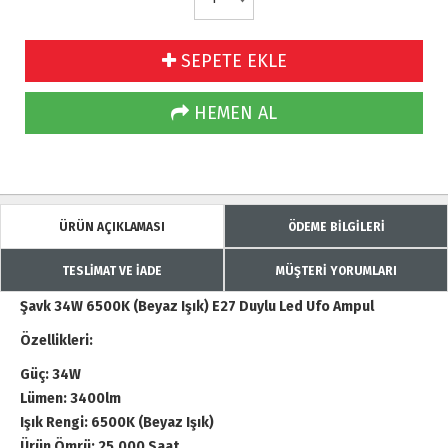
SEPETE EKLE
HEMEN AL
ÜRÜN AÇIKLAMASI
ÖDEME BİLGİLERİ
TESLİMAT VE İADE
MÜŞTERİ YORUMLARI
Şavk 34W 6500K (Beyaz Işık) E27 Duylu Led Ufo Ampul
Özellikleri:
Güç: 34W
Lümen: 3400lm
Işık Rengi: 6500K (Beyaz Işık)
Ürün Ömrü: 25.000 Saat