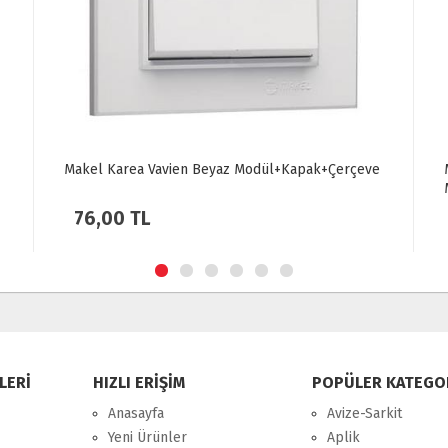
eve
Makel Karea Komütatör Beyaz
Modül+Kapak+Çerçeve
82,00 TL
LERİ
HIZLI ERİŞİM
POPÜLER KATEGO
Anasayfa
Avize-Sarkit
Yeni Ürünler
Aplik