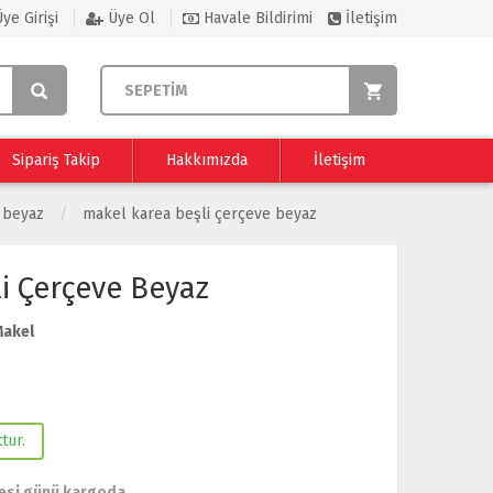
ye Girişi
Üye Ol
Havale Bildirimi
İletişim
SEPETİM
Sipariş Takip
Hakkımızda
İletişim
 beyaz
makel karea beşli çerçeve beyaz
i Çerçeve Beyaz
akel
tur.
esi günü kargoda.