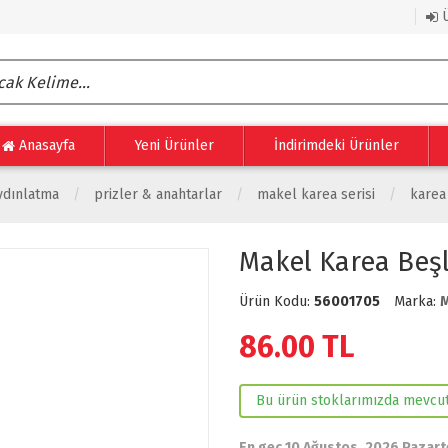
Ü
Anasayfa
Yeni Ürünler
İndirimdeki Ürünler
ydınlatma
prizler & anahtarlar
makel karea serisi
karea
Makel Karea Beşl
Ürün Kodu:
56001705
Marka:
M
86.00
TL
Bu ürün stoklarımızda mevcut
En geç 10 Ağustos, 2026 Pazart