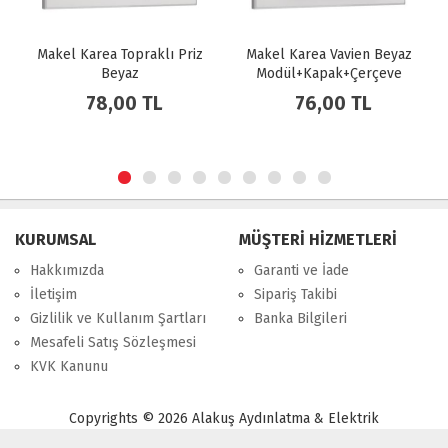
Makel Karea Vavien Beyaz
Makel Karea Komütatör
Modül+Kapak+Çerçeve
Beyaz
Modül+Kapak+Çerçeve
76,00 TL
82,00 TL
KURUMSAL
MÜŞTERİ HİZMETLERİ
Hakkımızda
Garanti ve İade
İletişim
Sipariş Takibi
Gizlilik ve Kullanım Şartları
Banka Bilgileri
Mesafeli Satış Sözleşmesi
KVK Kanunu
Copyrights © 2026 Alakuş Aydınlatma & Elektrik