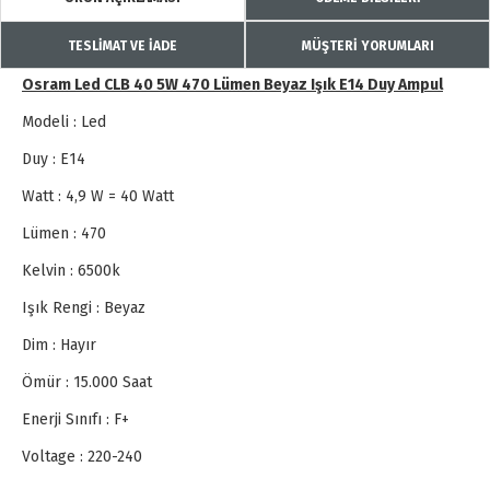
TESLİMAT VE İADE
MÜŞTERİ YORUMLARI
Osram Led CLB 40 5W 470 Lümen Beyaz Işık E14 Duy Ampul
Modeli : Led
Duy : E14
Watt : 4,9 W = 40 Watt
Lümen : 470
Kelvin : 6500k
Işık Rengi : Beyaz
Dim : Hayır
Ömür : 15.000 Saat
Enerji Sınıfı : F+
Voltage : 220-240