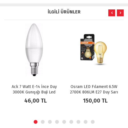
İLGİLİ ÜRÜNLER
Ack 7 Watt E-14 İnce Duy
Osram LED Fılament 6.5W
3000K Gunışığı Buji Led
2700K 806LM E27 Duy Sarı
Ampul
Işık Ampul Dim Edilebilir /
46,00 TL
150,00 TL
4099854394294